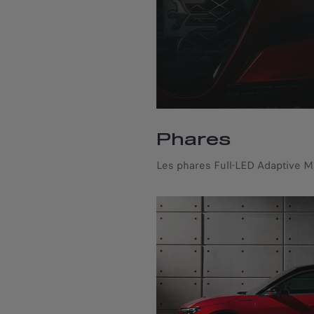
Phares