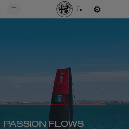
SkiptoContentText
SkiptoNavigationText
PASSION FLOWS