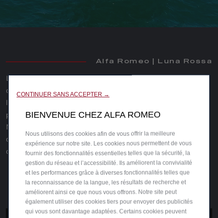
Alfa Romeo | Luna Rossa
Le vent se lève au rythme de la passion. Un nouveau
chapitre audacieux s’ouvre aux côtés de Luna Rossa, à
CONTINUER SANS ACCEPTER →
l’aube de la 38e America’s Cup, qui se tiendra pour la toute
première fois en Italie, dans la baie de Naples.
BIENVENUE CHEZ ALFA ROMEO
Ne manquez pas l’événement digital annonçant l’union de
Nous utilisons des cookies afin de vous offrir la meilleure
deux icônes italiennes, réunies par la passion, l’esprit de
expérience sur notre site. Les cookies nous permettent de vous
compétition et l’innovation.
fournir des fonctionnalités essentielles telles que la sécurité, la
gestion du réseau et l’accessibilité. Ils améliorent la convivialité
et les performances grâce à diverses fonctionnalités telles que
la reconnaissance de la langue, les résultats de recherche et
améliorent ainsi ce que nous vous offrons. Notre site peut
également utiliser des cookies tiers pour envoyer des publicités
qui vous sont davantage adaptées. Certains cookies peuvent