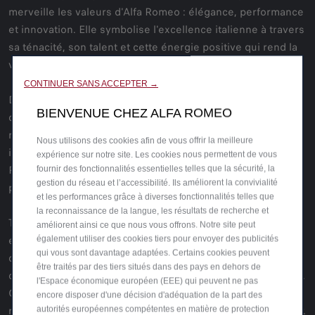
merveille les valeurs d'Alfa Romeo : élégance, performance
et innovation. Elle symbolise l'excellence italienne à travers
sa ténacité, son talent et cette énergie positive qui rend la
vie plus belle et plus agréable.
CONTINUER SANS ACCEPTER →
Dans les mois à venir, Jasmine Paolini sera au cœur de
BIENVENUE CHEZ ALFA ROMEO
diverses initiatives de communication d'Alfa Romeo,
représentant la marque lors d'événements nationaux et
Nous utilisons des cookies afin de vous offrir la meilleure
internationaux. Elle contribuera à renforcer l’image d’Alfa
expérience sur notre site. Les cookies nous permettent de vous
Romeo comme un symbole du style italien et de la
fournir des fonctionnalités essentielles telles que la sécurité, la
gestion du réseau et l’accessibilité. Ils améliorent la convivialité
performance exaltante sur la scène mondiale.
et les performances grâce à diverses fonctionnalités telles que
la reconnaissance de la langue, les résultats de recherche et
Tout comme chaque modèle Alfa Romeo est conçu pour
améliorent ainsi ce que nous vous offrons. Notre site peut
exceller dans tous les contextes, Jasmine aborde chaque
également utiliser des cookies tiers pour envoyer des publicités
qui vous sont davantage adaptées. Certains cookies peuvent
défi avec un style distinctif et une détermination sans
être traités par des tiers situés dans des pays en dehors de
compromis, lui permettant de surmonter tous les obstacles.
l'Espace économique européen (EEE) qui peuvent ne pas
Grâce à sa passion, elle crée des émotions uniques qui
encore disposer d'une décision d'adéquation de la part des
résonnent profondément auprès du public du monde entier.
autorités européennes compétentes en matière de protection