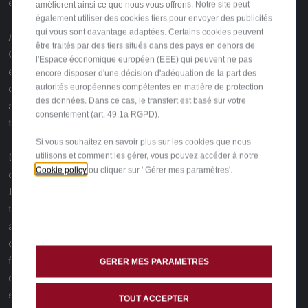
et passionnés d’automobile.
améliorent ainsi ce que nous vous offrons. Notre site peut
également utiliser des cookies tiers pour envoyer des publicités
qui vous sont davantage adaptées. Certains cookies peuvent
Autre grande première internationale : la Junior Ibrida Q4.
être traités par des tiers situés dans des pays en dehors de
Offrant une répartition optimale du couple et une traction
l'Espace économique européen (EEE) qui peuvent ne pas
exceptionnelle dans toutes les conditions, ce modèle a été
encore disposer d'une décision d'adéquation de la part des
conçu pour redéfinir la conduite urbaine grâce à une
autorités européennes compétentes en matière de protection
des données. Dans ce cas, le transfert est basé sur votre
audacieuse combinaison de style, de sportivité et de
consentement (art. 49.1a RGPD).
technologie.
Si vous souhaitez en savoir plus sur les cookies que nous
Deux autres modèles d'exception viendront compléter
utilisons et comment les gérer, vous pouvez accéder à notre
Cookie policy
ou cliquer sur ' Gérer mes paramètres'.
cette présentation au Salon de l'Autombile de Bruxelles : la
Junior Elettrica 280 Veloce et la 33 Stradale. Leur présence
témoigne de l’engagement d’Alfa Romeo à allier héritage et
avenir, en proposant une gamme de véhicules qui ne cesse
de surprendre. À noter également, la Junior d'Alfa Romeo
figure parmi les finalistes du prestigieux prix de la Voiture
GERER MES PARAMETRES
de l’Année 2025, dont le vainqueur sera dévoilé lors du
salon.
TOUT ACCEPTER