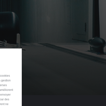
 cookies
a gestion
verses
 améliorent
r envoyer
 par des
vent ne