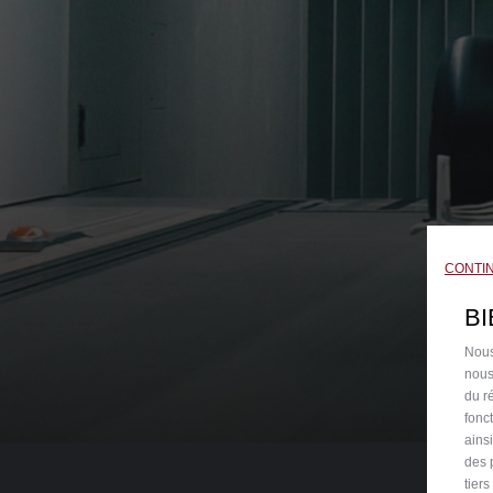
CONTI
B
Nous
nous
du ré
fonc
ains
des 
tier