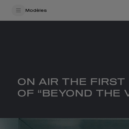
SkiptoContentText
Modèles
SkiptoNavigationText
ON AIR THE FIRST
OF “BEYOND THE V