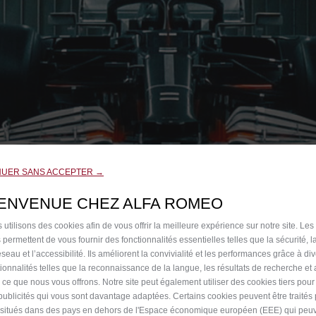
NUER SANS ACCEPTER →
IENVENUE CHEZ ALFA ROMEO
 utilisons des cookies afin de vous offrir la meilleure expérience sur notre site. Les
 permettent de vous fournir des fonctionnalités essentielles telles que la sécurité, l
seau et l’accessibilité. Ils améliorent la convivialité et les performances grâce à di
tionnalités telles que la reconnaissance de la langue, les résultats de recherche et
i ce que nous vous offrons. Notre site peut également utiliser des cookies tiers pou
publicités qui vous sont davantage adaptées. Certains cookies peuvent être traités
s situés dans des pays en dehors de l'Espace économique européen (EEE) qui peu