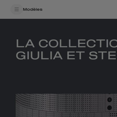
SkiptoContentText
Modèles
SkiptoNavigationText
LA COLLECTIO
GIULIA ET STE