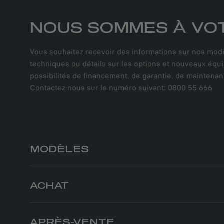
NOUS SOMMES À VOT
Vous souhaitez recevoir des informations sur nos modèl
techniques ou détails sur les options et nouveaux équ
possibilités de financement, de garantie, de maintenanc
Contactez-nous sur le numéro suivant: 0800 55 666
MODÈLES
JUNIOR ELETTRICA
ACHAT
JUNIOR IBRIDA
JUNIOR IBRIDA Q4
PARTICULIERS
BUSINES
TONALE
NOS OFFRES
NOS OFF
APRÈS-VENTE