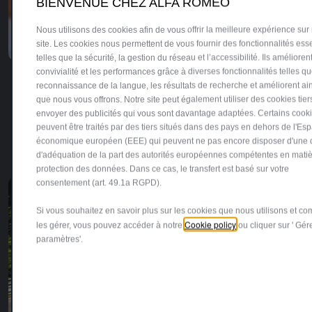
BIENVENUE CHEZ ALFA ROMEO
Nous utilisons des cookies afin de vous offrir la meilleure expérience sur
site. Les cookies nous permettent de vous fournir des fonctionnalités esse
telles que la sécurité, la gestion du réseau et l’accessibilité. Ils améliorent
convivialité et les performances grâce à diverses fonctionnalités telles qu
reconnaissance de la langue, les résultats de recherche et améliorent ain
QUADRIFOGLIO ALFA ROMEO RACING
que nous vous offrons. Notre site peut également utiliser des cookies tier
envoyer des publicités qui vous sont davantage adaptées. Certains cook
L'esprit de compétition à l'intérieur
peuvent être traités par des tiers situés dans des pays en dehors de l'Es
économique européen (EEE) qui peuvent ne pas encore disposer d'une 
EN SAVOIR PLUS
d'adéquation de la part des autorités européennes compétentes en mati
protection des données. Dans ce cas, le transfert est basé sur votre
consentement (art. 49.1a RGPD).
Si vous souhaitez en savoir plus sur les cookies que nous utilisons et c
Cookie policy
les gérer, vous pouvez accéder à notre
ou cliquer sur ' Gé
paramètres'.