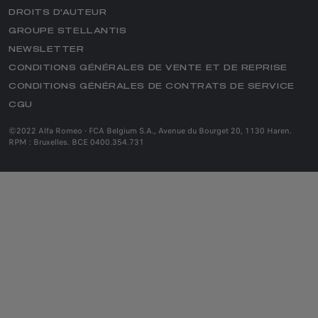
CLIENT PROFESSIONNEL
DROITS D'AUTEUR
HERITAGE
GROUPE STELLANTIS
ASSISTANCE
HISTOIRE
NEWSLETTER
PIÈCES DE RECHANGE ALFA ROMEO
SERVICES HERITAGE
CONDITIONS GÉNÉRALES DE VENTE ET DE REPRISE
ACCESSOIRES
MUSÉE ALFA ROMEO
CONDITIONS GÉNÉRALES DE CONTRATS DE SERVICE
PNEUS
CGU
NOTRE ESSENCE
CONNECTIVITÉ
©2022 Alfa Romeo - FCA Belgium S.A., Avenue du Bourget 20, 1130 Haren.
SUV
SERVICES CONNECTÉS
RPM : Bruxelles. BCE 0400.354.731
SPORTS CARS
RECYCLAGE DES VÉHICULES
SALOON CARS
CONTACTEZ VOTRE RÉPARATEUR AGRÉÉ​
END OF SERIES
ÉLÉCTRIQUE
ÉLÉCTRIQUE
LA PASSION DE L’ÉLECTRIQUE