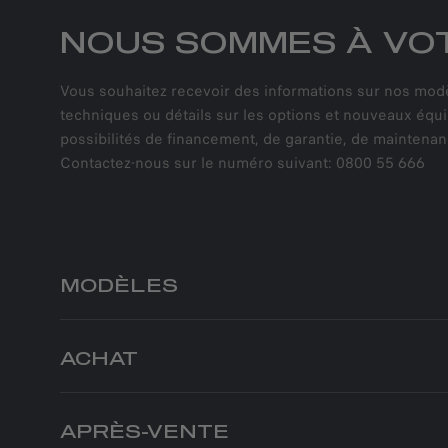
NOUS SOMMES À VOT
Vous souhaitez recevoir des informations sur nos modèl
techniques ou détails sur les options et nouveaux équ
possibilités de financement, de garantie, de maintenanc
Contactez-nous sur le numéro suivant: 0800 55 666
MODÈLES
JUNIOR ELETTRICA
ACHAT
JUNIOR IBRIDA
JUNIOR IBRIDA Q4
PARTICULIERS
BUSINES
TONALE
NOS OFFRES
NOS OFF
APRÈS-VENTE
STELVIO
PARTICULIERS
BUSINES