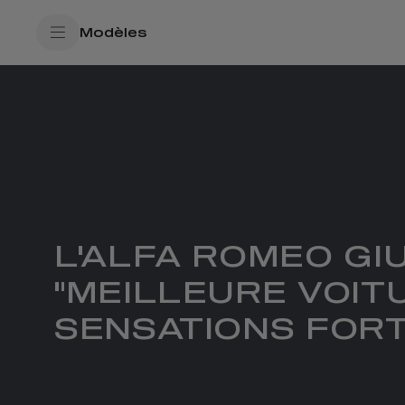
SkiptoContentText
Modèles
SkiptoNavigationText
L'ALFA ROMEO GI
"MEILLEURE VOI
SENSATIONS FORT