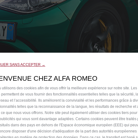
NUER SANS ACCEPTER →
IENVENUE CHEZ ALFA ROMEO
 utilisons des cookies afin de vous offrir la meilleure expérience sur notre site. Les
 permettent de vous fournir des fonctionnalités essentielles telles que la sécurité, l
seau et l’accessibilité. Ils améliorent la convivialité et les performances grâce à di
tionnalités telles que la reconnaissance de la langue, les résultats de recherche et
i ce que nous vous offrons. Notre site peut également utiliser des cookies tiers pou
publicités qui vous sont davantage adaptées. Certains cookies peuvent être traités
s situés dans des pays en dehors de l'Espace économique européen (EEE) qui peu
encore disposer d'une décision d'adéquation de la part des autorités européennes
étentes en matière de protection des données. Dans ce cas, le transfert est basé s