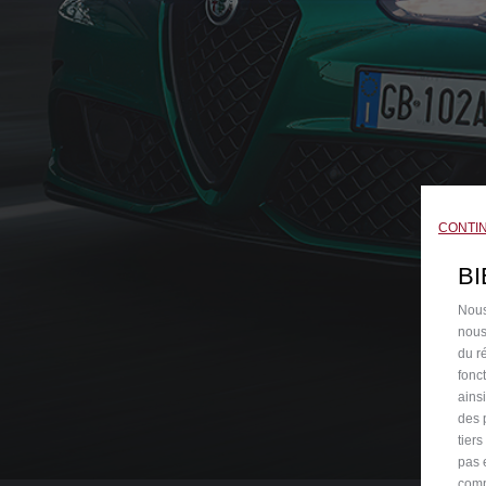
CONTI
B
Nous
nous
du ré
fonc
ains
des 
tier
pas 
comp