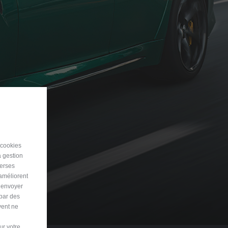
 cookies
a gestion
verses
 améliorent
r envoyer
 par des
vent ne
ur votre