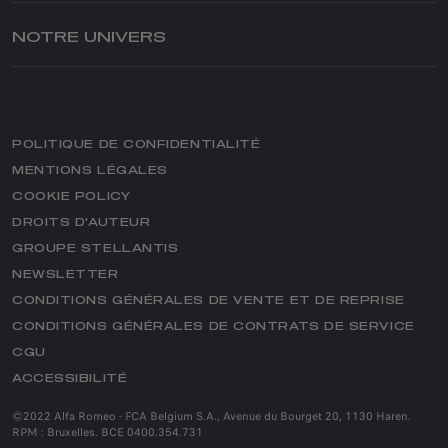
PIÈCES D'ORIGINE
GIULIA
VÉHICULES DE STOCK
OFFRES DU MOMENT
NOTRE UNIVERS
SÉRIE SPÉCIALE
SERVICES FINANCIERS
ALFA ROMEO SERVICE
CONTACTEZ UN POINT DE VENTE
L’UNIVERS ALFA ROMEO
EXTENDED WARRANTY AND/OR SERVICE PLANS
CONFIGUREZ
NEWS
ALFA ROMEO GLASS, VOTRE EXPERT VITRAGE
TÉLÉCHARGEZ NOTRE BROCHURE
AWARDS
ENTRETIEN DES VÉHICULES ÉLECTRIQUES ​
ESTIMEZ VOTRE REPRISE
POLITIQUE DE CONFIDENTIALITÉ
MERCHANDISING
ASSISTANCE ROUTIÈRE
MENTIONS LÉGALES
CLUBS
MANUEL DU PROPRIÉTAIRE
BUSINESS
COOKIE POLICY
MAGAZINE
CLIENT PROFESSIONNEL
NOS OFFRES BUSINESS
DROITS D'AUTEUR
CONTACTEZ UN POINT DE VENTE
HERITAGE
GROUPE STELLANTIS
ASSISTANCE
HISTOIRE
NEWSLETTER
PIÈCES DE RECHANGE ALFA ROMEO
SERVICES HERITAGE
CONDITIONS GÉNÉRALES DE VENTE ET DE REPRISE
ACCESSOIRES
MUSÉE ALFA ROMEO
CONDITIONS GÉNÉRALES DE CONTRATS DE SERVICE
PNEUS
CGU
NOTRE ESSENCE
CONNECTIVITÉ
ACCESSIBILITÉ
SUV
SERVICES CONNECTÉS
SPORTS CARS
©2022 Alfa Romeo - FCA Belgium S.A., Avenue du Bourget 20, 1130 Haren.
RECYCLAGE DES VÉHICULES
RPM : Bruxelles. BCE 0400.354.731
SALOON CARS