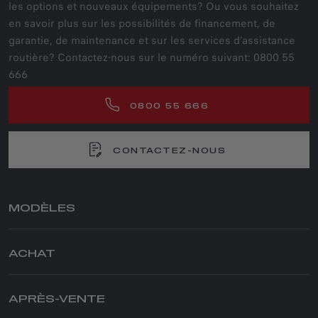
les options et nouveaux équipements? Ou vous souhaitez
en savoir plus sur les possibilités de financement, de
garantie, de maintenance et sur les services d'assistance
routière? Contactez-nous sur le numéro suivant: 0800 55
666
0800 55 666
CONTACTEZ-NOUS
MODÈLES
JUNIOR ELETTRICA
ACHAT
JUNIOR IBRIDA
JUNIOR IBRIDA Q4
PARTICULIERS
TONALE
NOS OFFRES PARTICULIERS
APRÈS-VENTE
STELVIO
VÉHICULES D’OCCASION