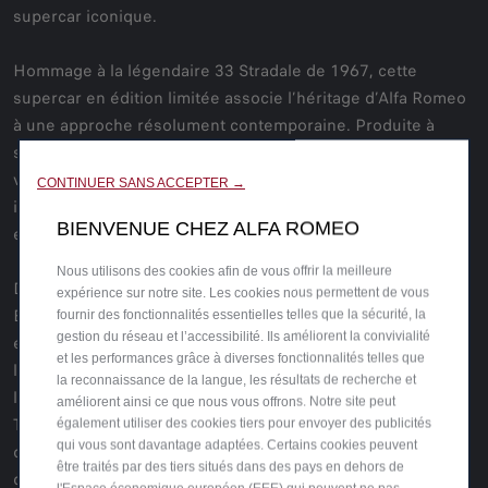
supercar iconique.
Hommage à la légendaire 33 Stradale de 1967, cette
supercar en édition limitée associe l’héritage d’Alfa Romeo
à une approche résolument contemporaine. Produite à
seulement 33 exemplaires, elle se présente comme une
véritable œuvre d’art sur mesure, alliant design sculptural,
CONTINUER SANS ACCEPTER →
intérieur épuré et ingénierie avancée pour offrir une
BIENVENUE CHEZ ALFA ROMEO
expérience de conduite intensément émotionnelle.
Nous utilisons des cookies afin de vous offrir la meilleure
Développée dans le cadre du programme
expérience sur notre site. Les cookies nous permettent de vous
BOTTEGAFUORISERIE d’Alfa Romeo dédié aux modèles
fournir des fonctionnalités essentielles telles que la sécurité, la
gestion du réseau et l’accessibilité. Ils améliorent la convivialité
exclusifs et personnalisés, la 33 Stradale illustre
et les performances grâce à diverses fonctionnalités telles que
l’engagement de la marque en faveur de l’artisanat et de
la reconnaissance de la langue, les résultats de recherche et
l’innovation. Réalisée en collaboration avec Carrozzeria
améliorent ainsi ce que nous vous offrons. Notre site peut
Touring Superleggera, elle témoigne d’un travail artisanal
également utiliser des cookies tiers pour envoyer des publicités
qui vous sont davantage adaptées. Certains cookies peuvent
d’une grande précision et de l’élégance intemporelle du
être traités par des tiers situés dans des pays en dehors de
design automobile italien.